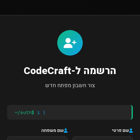
הרשמה ל-CodeCraft
צור חשבון מפתח חדש
~/auth$
initi
שם פרטי
שם משפחה