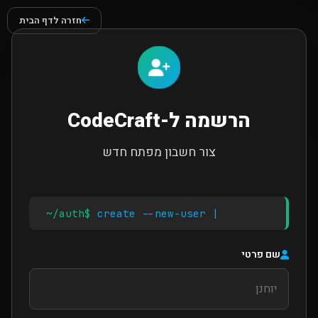
חזרה לדף הבית
הרשמה ל-CodeCraft
צור חשבון מפתח חדש
~/auth$
create --new-user
שם פרטי